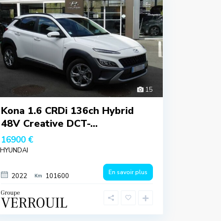
15
Kona 1.6 CRDi 136ch Hybrid
48V Creative DCT-...
16900 €
HYUNDAI
En savoir plus
2022
101600