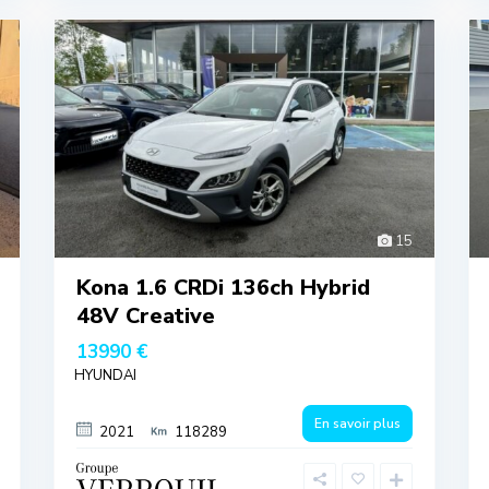
15
Kona 1.6 CRDi 136ch Hybrid
48V Creative
13990 €
HYUNDAI
En savoir plus
2021
118289