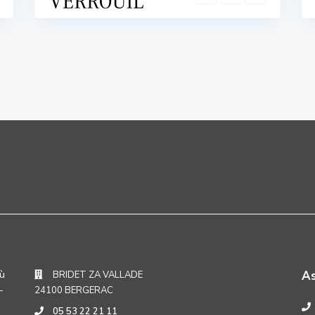
où
A
BRIDET ZA VALLADE
-
24100 BERGERAC
05 53 22 21 11