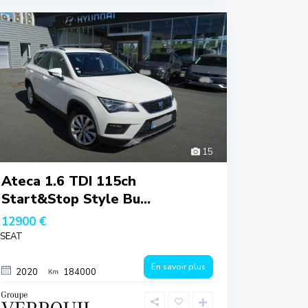
15
Ateca 1.6 TDI 115ch
Start&Stop Style Bu...
12900 €
SEAT
En savoir plus
2020
184000