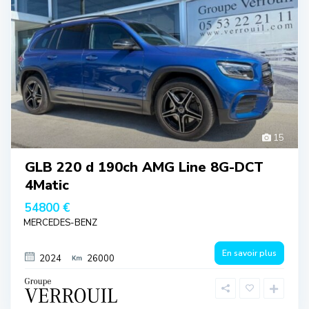
15
GLB 220 d 190ch AMG Line 8G-DCT
4Matic
54800 €
MERCEDES-BENZ
En savoir plus
2024
26000