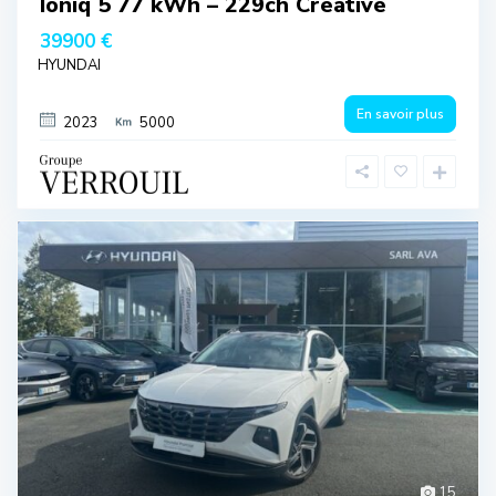
Ioniq 5 77 kWh – 229ch Creative
39900 €
HYUNDAI
En savoir plus
2023
5000
15