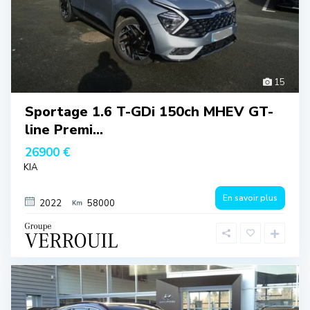
15
Sportage 1.6 T-GDi 150ch MHEV GT-
line Premi...
26900 €
KIA
En savoir plus
2022
58000