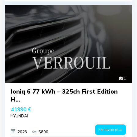
1
Ioniq 6 77 kWh – 325ch First Edition
H...
41990 €
HYUNDAI
En savoir plus
2023
5800