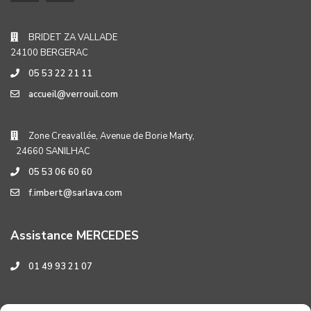
BRIDET ZA VALLADE
24100 BERGERAC
05 53 22 21 11
accueil@verrouil.com
Zone Creavallée, Avenue de Borie Marty,
24660 SANILHAC
05 53 06 60 60
f.imbert@sarlava.com
Assistance MERCEDES
01 49 93 21 07
Assistance HYUNDAI