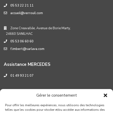
05 53 22 21 11
accueil@verrouil.com
Zone Creavallée, Avenue de Borie Marty,
24660 SANILHAC
05 53 06 60 60
f.imbert@sarlava.com
Assistance MERCEDES
01 49 93 21 07
Assistance HYUNDAI
Gérer le consentement
0 800 001 219
Pour offrir les meilleures expériences, nous utilisons des technologies
telles que les cookies pour stocker et/ou accéder aux informations des