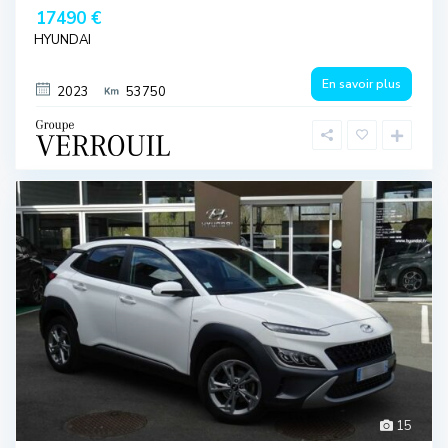
17490 €
HYUNDAI
En savoir plus
2023
53750
15