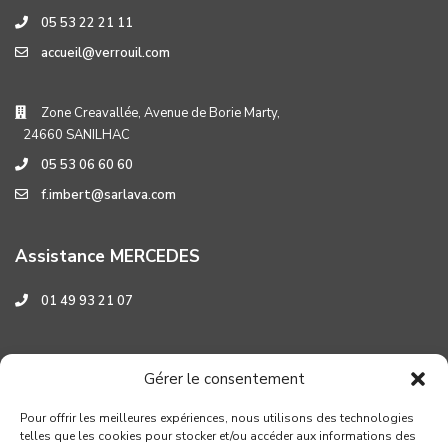
05 53 22 21 11
accueil@verrouil.com
Zone Creavallée, Avenue de Borie Marty,
24660 SANILHAC
05 53 06 60 60
f.imbert@sarlava.com
Assistance MERCEDES
01 49 93 21 07
Assistance HYUNDAI
Gérer le consentement
0 800 001 219
Pour offrir les meilleures expériences, nous utilisons des technologies
telles que les cookies pour stocker et/ou accéder aux informations des