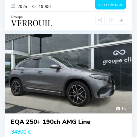
En savoir plus
2025
19000
15
EQA 250+ 190ch AMG Line
34800 €