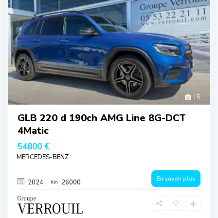
15
GLB 220 d 190ch AMG Line 8G-DCT
4Matic
54800 €
MERCEDES-BENZ
En savoir plus
2024
26000