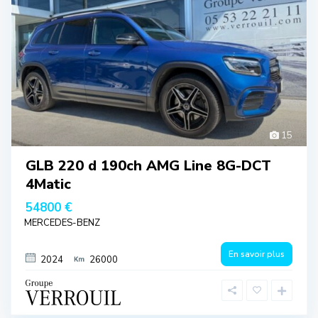
15
GLB 220 d 190ch AMG Line 8G-DCT
4Matic
54800 €
MERCEDES-BENZ
En savoir plus
2024
26000