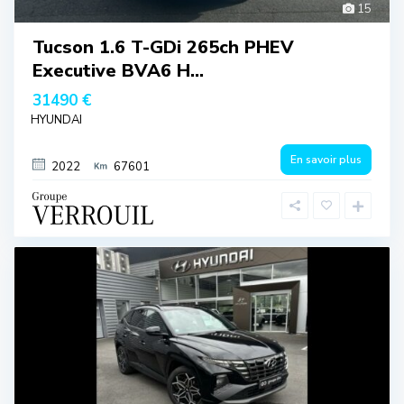
15
Tucson 1.6 T-GDi 265ch PHEV
Executive BVA6 H...
31490 €
HYUNDAI
En savoir plus
2022
67601