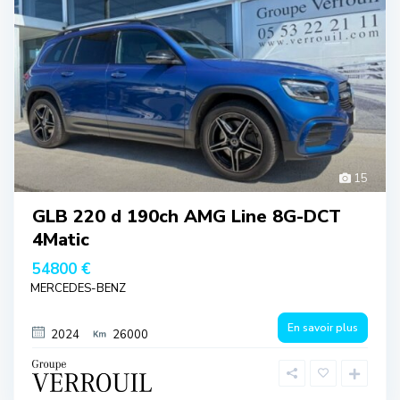
15
GLB 220 d 190ch AMG Line 8G-DCT
4Matic
54800 €
MERCEDES-BENZ
En savoir plus
2024
26000