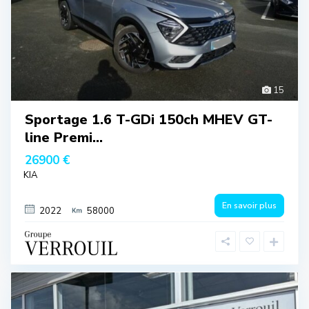
15
Sportage 1.6 T-GDi 150ch MHEV GT-
line Premi...
26900 €
KIA
En savoir plus
2022
58000