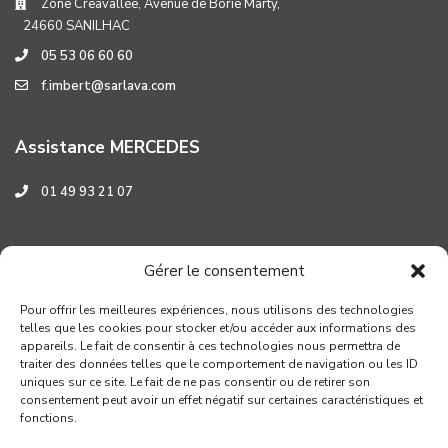
Zone Creavallée, Avenue de Borie Marty,
24660 SANILHAC
05 53 06 60 60
f.imbert@sarlava.com
Assistance MERCEDES
01 49 93 21 07
Assistance HYUNDAI
Gérer le consentement
0 800 001 219
Pour offrir les meilleures expériences, nous utilisons des technologies
telles que les cookies pour stocker et/ou accéder aux informations des
appareils. Le fait de consentir à ces technologies nous permettra de
traiter des données telles que le comportement de navigation ou les ID
uniques sur ce site. Le fait de ne pas consentir ou de retirer son
consentement peut avoir un effet négatif sur certaines caractéristiques et
fonctions.