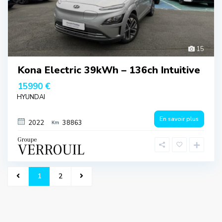
15
Kona Electric 39kWh – 136ch Intuitive
15990 €
HYUNDAI
En savoir plus
2022
38863
1
2