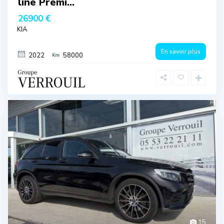
line Premi...
26900 €
KIA
En savoir plus
2022
58000
15