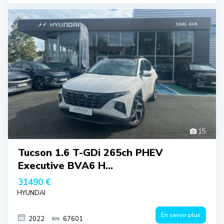
15
Tucson 1.6 T-GDi 265ch PHEV
Executive BVA6 H...
31490 €
HYUNDAI
En savoir plus
2022
67601