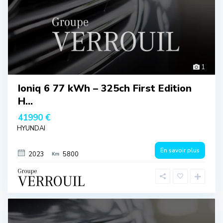
1
Ioniq 6 77 kWh – 325ch First Edition
H...
41990 €
HYUNDAI
En savoir plus
2023
5800