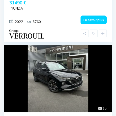
31490 €
HYUNDAI
En savoir plus
2022
67601
15