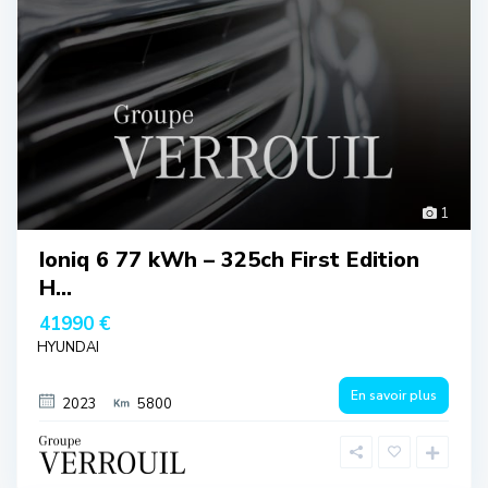
1
Ioniq 6 77 kWh – 325ch First Edition
H...
41990 €
HYUNDAI
En savoir plus
2023
5800