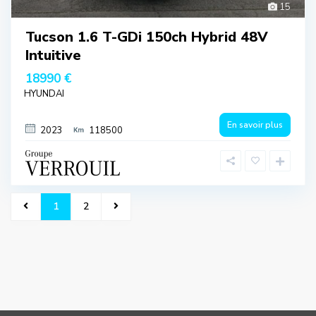
15
Tucson 1.6 T-GDi 150ch Hybrid 48V
Intuitive
18990 €
HYUNDAI
En savoir plus
2023
118500
1
2