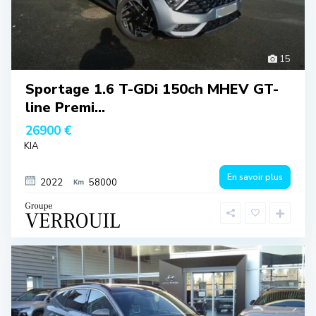
15
Sportage 1.6 T-GDi 150ch MHEV GT-
line Premi...
26900 €
KIA
En savoir plus
2022
58000