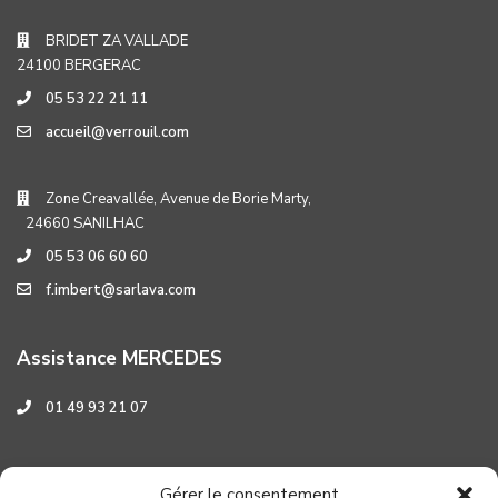
BRIDET ZA VALLADE
24100 BERGERAC
05 53 22 21 11
accueil@verrouil.com
Zone Creavallée, Avenue de Borie Marty,
24660 SANILHAC
05 53 06 60 60
f.imbert@sarlava.com
Assistance MERCEDES
01 49 93 21 07
Assistance HYUNDAI
Gérer le consentement