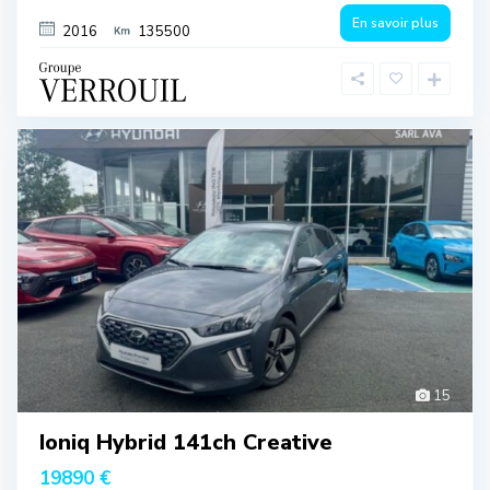
En savoir plus
2016
135500
15
Ioniq Hybrid 141ch Creative
19890 €