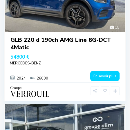
15
GLB 220 d 190ch AMG Line 8G-DCT
4Matic
54800 €
MERCEDES-BENZ
En savoir plus
2024
26000