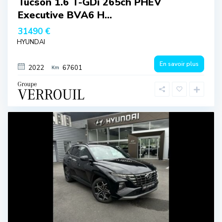
Tucson 1.6 T-GDi 265ch PHEV
Executive BVA6 H...
31490 €
HYUNDAI
En savoir plus
2022
67601