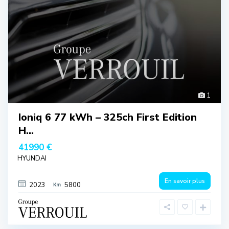
1
Ioniq 6 77 kWh – 325ch First Edition
H...
41990 €
HYUNDAI
En savoir plus
2023
5800