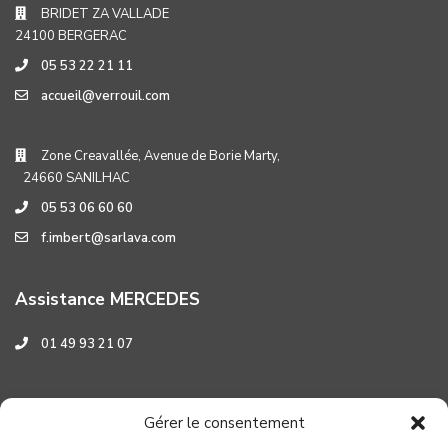
BRIDET ZA VALLADE
24100 BERGERAC
05 53 22 21 11
accueil@verrouil.com
Zone Creavallée, Avenue de Borie Marty,
24660 SANILHAC
05 53 06 60 60
f.imbert@sarlava.com
Assistance MERCEDES
01 49 93 21 07
Assistance HYUNDAI
Gérer le consentement