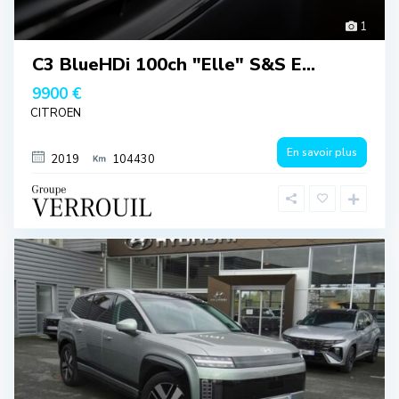
1
C3 BlueHDi 100ch "Elle" S&S E...
9900 €
CITROEN
En savoir plus
2019
104430