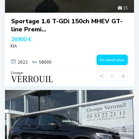
15
Sportage 1.6 T-GDi 150ch MHEV GT-
line Premi...
26900 €
KIA
En savoir plus
2022
58000