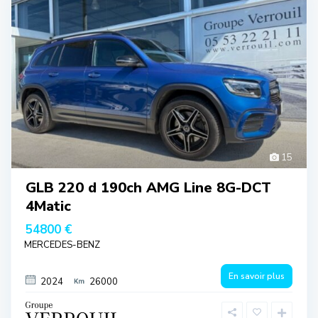
15
GLB 220 d 190ch AMG Line 8G-DCT
4Matic
54800 €
MERCEDES-BENZ
En savoir plus
2024
26000