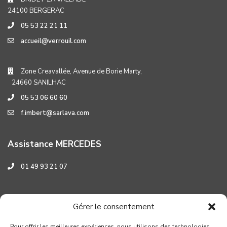
24100 BERGERAC
05 53 22 21 11
accueil@verrouil.com
Zone Creavallée, Avenue de Borie Marty,
24660 SANILHAC
05 53 06 60 60
f.imbert@sarlava.com
Assistance MERCEDES
01 49 93 21 07
Assistance HYUNDAI
Gérer le consentement
0 800 001 219
Pour offrir les meilleures expériences, nous utilisons des technologies