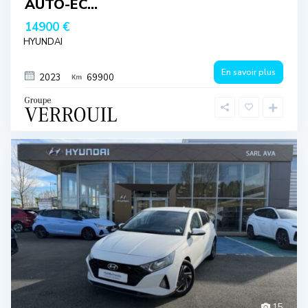
AUTO-EC...
14900 €
HYUNDAI
En savoir plus
2023
69900
15