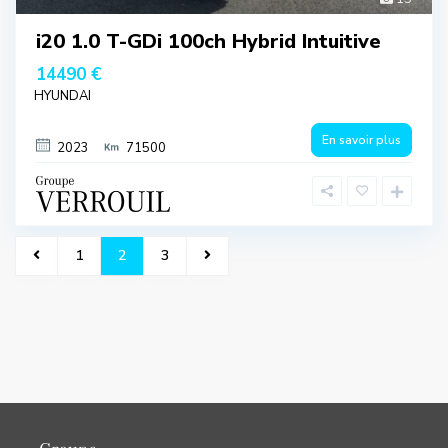
i20 1.0 T-GDi 100ch Hybrid Intuitive
14490 €
HYUNDAI
En savoir plus
2023
71500
1
2
3