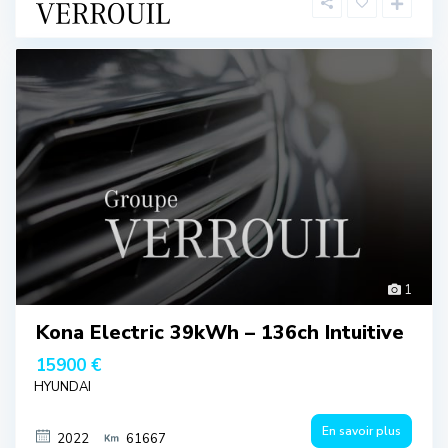
1
Kona Electric 39kWh – 136ch Intuitive
15900 €
HYUNDAI
En savoir plus
2022
61667