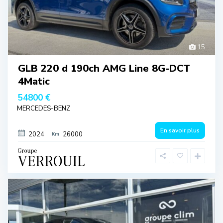
15
GLB 220 d 190ch AMG Line 8G-DCT
4Matic
54800 €
MERCEDES-BENZ
En savoir plus
2024
26000