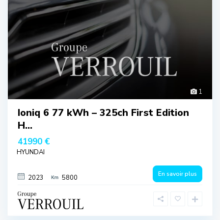
1
Ioniq 6 77 kWh – 325ch First Edition
H...
41990 €
HYUNDAI
En savoir plus
2023
5800