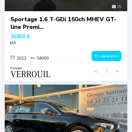
15
Sportage 1.6 T-GDi 150ch MHEV GT-
line Premi...
26900 €
KIA
En savoir plus
2022
58000