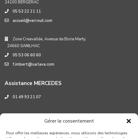
24100 BERGERAC
05 53 22 21 11
accueil@verrouil.com
Zone Creavallée, Avenue de Borie Marty,
24660 SANILHAC
05 53 06 60 60
f.imbert@sarlava.com
Assistance MERCEDES
01 49 93 21 07
Assistance HYUNDAI
Gérer le consentement
0 800 001 219
Pour offrir les meilleures expériences, nous utilisons des technologies