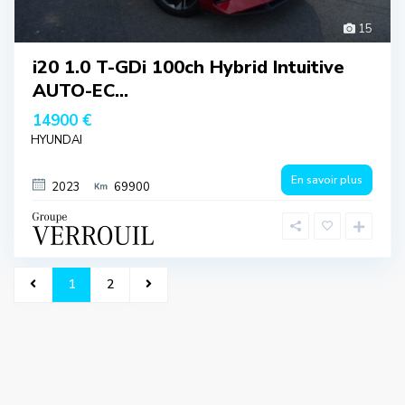
15
i20 1.0 T-GDi 100ch Hybrid Intuitive
AUTO-EC...
14900 €
HYUNDAI
En savoir plus
2023
69900
1
2