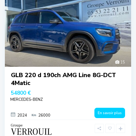
15
GLB 220 d 190ch AMG Line 8G-DCT
4Matic
54800 €
MERCEDES-BENZ
En savoir plus
2024
26000