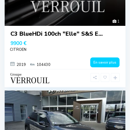
1
C3 BlueHDi 100ch "Elle" S&S E...
9900 €
CITROEN
En savoir plus
2019
104430