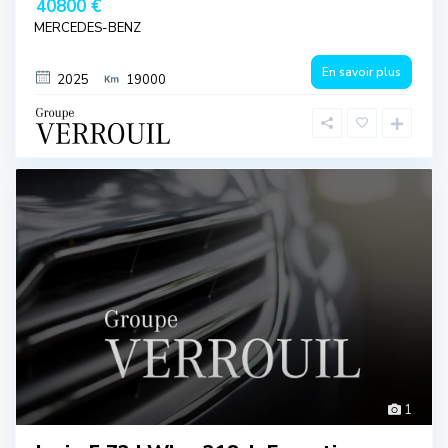
40800 €
MERCEDES-BENZ
En savoir plus
2025
19000
1