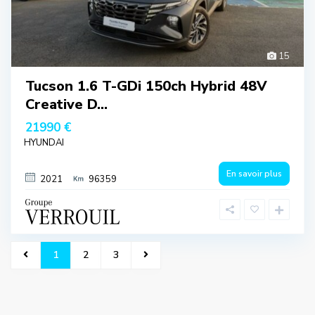
15
Tucson 1.6 T-GDi 150ch Hybrid 48V
Creative D...
21990 €
HYUNDAI
En savoir plus
2021
96359
1
2
3