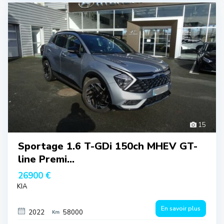
15
Sportage 1.6 T-GDi 150ch MHEV GT-
line Premi...
26900 €
KIA
En savoir plus
2022
58000