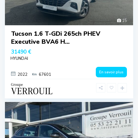
15
Tucson 1.6 T-GDi 265ch PHEV
Executive BVA6 H...
31490 €
HYUNDAI
En savoir plus
2022
67601