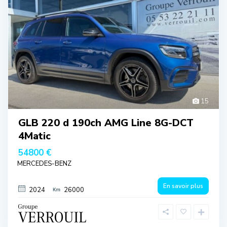
15
GLB 220 d 190ch AMG Line 8G-DCT
4Matic
54800 €
MERCEDES-BENZ
En savoir plus
2024
26000