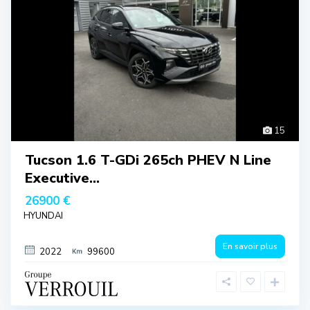
15
Tucson 1.6 T-GDi 265ch PHEV N Line
Executive...
26900 €
HYUNDAI
En savoir plus
2022
99600