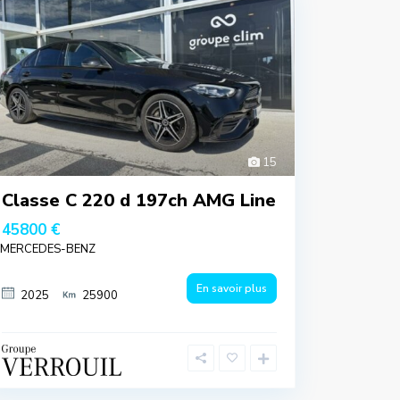
15
Classe C 220 d 197ch AMG Line
45800 €
MERCEDES-BENZ
En savoir plus
2025
25900