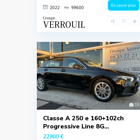
En savoir plus
2022
99600
15
Classe A 250 e 160+102ch
Progressive Line 8G...
22900 €