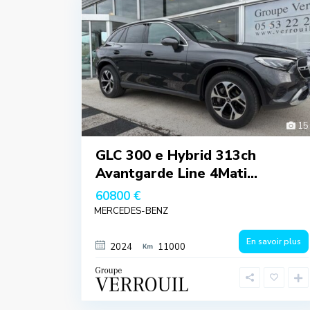
15
GLC 300 e Hybrid 313ch
Avantgarde Line 4Mati...
60800 €
MERCEDES-BENZ
En savoir plus
2024
11000