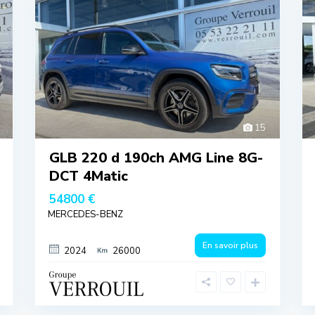
15
GLB 220 d 190ch AMG Line 8G-
DCT 4Matic
54800 €
MERCEDES-BENZ
En savoir plus
2024
26000