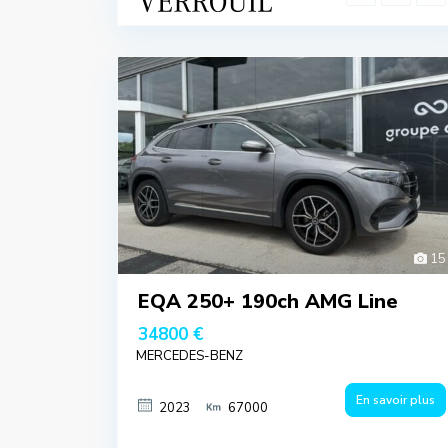
15
EQA 250+ 190ch AMG Line
34800 €
MERCEDES-BENZ
En savoir plus
2023
67000