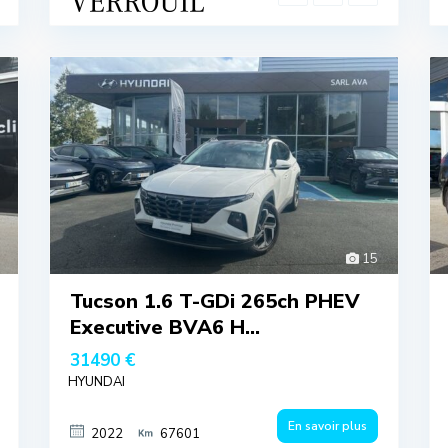
15
Tucson 1.6 T-GDi 265ch PHEV
Executive BVA6 H...
31490 €
HYUNDAI
En savoir plus
2022
67601