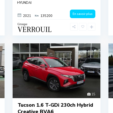
HYUNDAI
En savoir plus
2021
135200
15
Tucson 1.6 T-GDi 230ch Hybrid
Creative BVA6