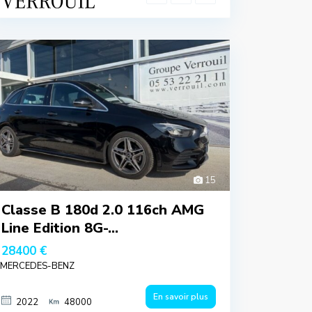
15
Classe B 180d 2.0 116ch AMG
Line Edition 8G-...
28400 €
MERCEDES-BENZ
En savoir plus
2022
48000