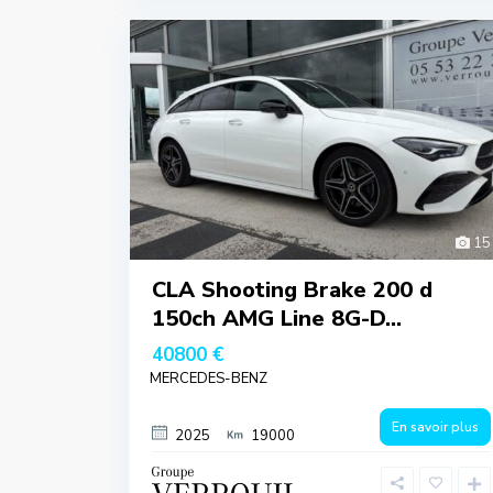
15
CLA Shooting Brake 200 d
150ch AMG Line 8G-D...
40800 €
MERCEDES-BENZ
En savoir plus
2025
19000