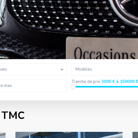
ques
Modèles
3000 € à 150000 
Tranche de prix
s TMC