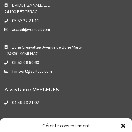
BRIDET ZA VALLADE
24100 BERGERAC
05 53 22 21 11
accueil@verrouil.com
Zone Creavallée, Avenue de Borie Marty,
24660 SANILHAC
05 53 06 60 60
f.imbert@sarlava.com
Assistance MERCEDES
01 49 93 21 07
Assistance HYUNDAI
Gérer le consentement