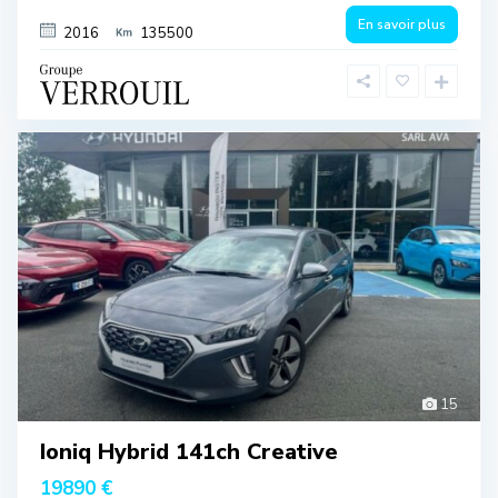
En savoir plus
2016
135500
15
Ioniq Hybrid 141ch Creative
19890 €