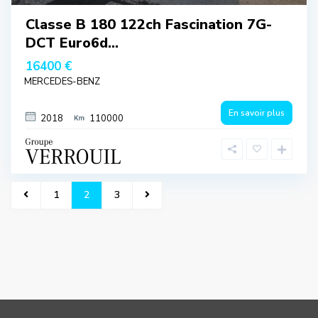
Classe B 180 122ch Fascination 7G-
DCT Euro6d...
16400 €
MERCEDES-BENZ
En savoir plus
2018
110000
1
2
3