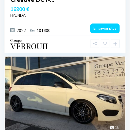
16900 €
HYUNDAI
En savoir plus
2022
101600
15