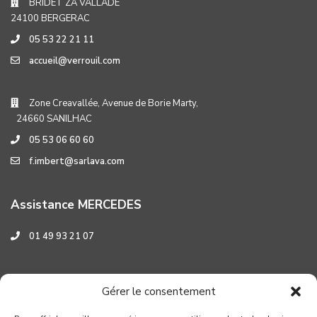
BRIDET ZA VALLADE
24100 BERGERAC
05 53 22 21 11
accueil@verrouil.com
Zone Creavallée, Avenue de Borie Marty,
24660 SANILHAC
05 53 06 60 60
f.imbert@sarlava.com
Assistance MERCEDES
01 49 93 21 07
Assistance HYUNDAI
Gérer le consentement
0 800 001 219