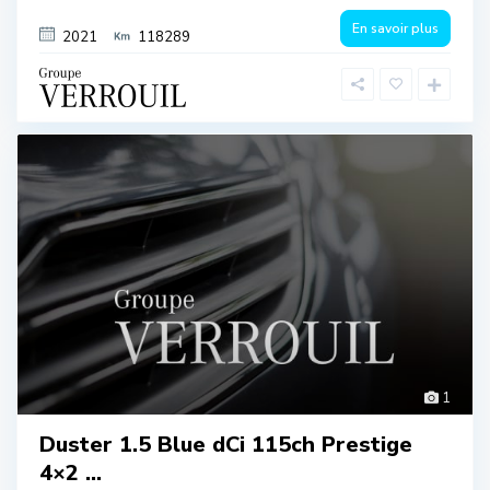
En savoir plus
2021
118289
1
Duster 1.5 Blue dCi 115ch Prestige
4×2 ...