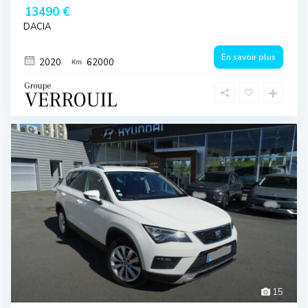
13490 €
DACIA
En savoir plus
2020
62000
15