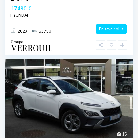
17490 €
HYUNDAI
En savoir plus
2023
53750
15