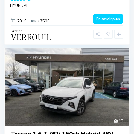
HYUNDAI
En savoir plus
2019
43500
15
Tucson 1.6 T-GDi 150ch Hybrid 48V