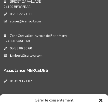
BRIDET ZA VALLADE
24100 BERGERAC
05 53 22 21 11
accueil@verrouil.com
Zone Creavallée, Avenue de Borie Marty,
24660 SANILHAC
05 53 06 60 60
f.imbert@sarlava.com
Assistance MERCEDES
01 49 93 21 07
Assistance HYUNDAI
Gérer le consentement
0 800 001 219