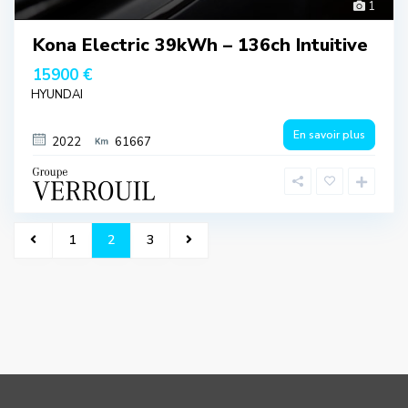
1
Kona Electric 39kWh – 136ch Intuitive
15900 €
HYUNDAI
En savoir plus
2022
61667
1
2
3